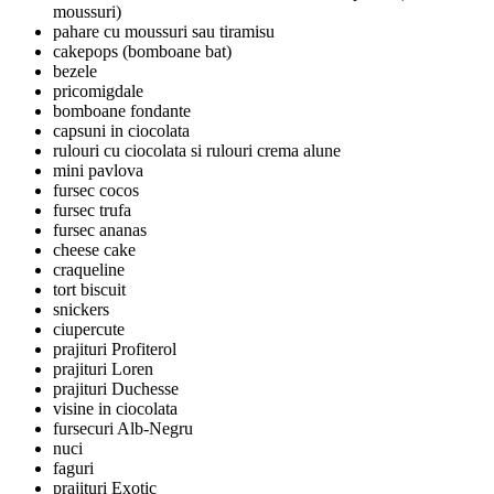
moussuri)
pahare cu moussuri sau tiramisu
cakepops (bomboane bat)
bezele
pricomigdale
bomboane fondante
capsuni in ciocolata
rulouri cu ciocolata si rulouri crema alune
mini pavlova
fursec cocos
fursec trufa
fursec ananas
cheese cake
craqueline
tort biscuit
snickers
ciupercute
prajituri Profiterol
prajituri Loren
prajituri Duchesse
visine in ciocolata
fursecuri Alb-Negru
nuci
faguri
prajituri Exotic