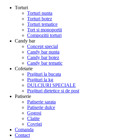
Torturi
Torturi nunta
Torturi botez
Torturi tematice
Tort si monoportii
Compozitii torturi
Candy bar
Concept special
Candy bar nunta
Candy bar botez
Candy bar tematic
Cofetarie
Prajituri la bucata
Prajituri la kg
DULCIURI SPECIALE
Prajituri dietetice si de post
Patiserie
Patiserie sarata
Patiserie dulce
Gogosi
Clatite
Covrigi
Comanda
Contact