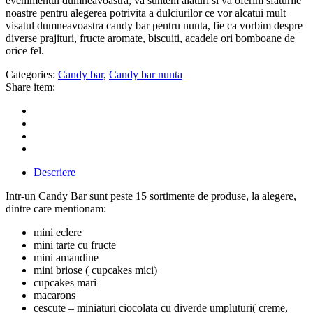
evenimentul dumneavoastra, va suntem alaturi si va oferim sfaturile
noastre pentru alegerea potrivita a dulciurilor ce vor alcatui mult
visatul dumneavoastra candy bar pentru nunta, fie ca vorbim despre
diverse prajituri, fructe aromate, biscuiti, acadele ori bomboane de
orice fel.
Categories:
Candy bar
,
Candy bar nunta
Share item:
Descriere
Intr-un Candy Bar sunt peste 15 sortimente de produse, la alegere,
dintre care mentionam:
mini eclere
mini tarte cu fructe
mini amandine
mini briose ( cupcakes mici)
cupcakes mari
macarons
cescute – miniaturi ciocolata cu diverde umpluturi( creme,