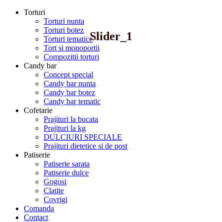
Torturi
Torturi nunta
Torturi botez
Slider_1
Torturi tematice
Tort si monoportii
Compozitii torturi
Candy bar
Concept special
Candy bar nunta
Candy bar botez
Candy bar tematic
Cofetarie
Prajituri la bucata
Prajituri la kg
DULCIURI SPECIALE
Prajituri dietetice si de post
Patiserie
Patiserie sarata
Patiserie dulce
Gogosi
Clatite
Covrigi
Comanda
Contact