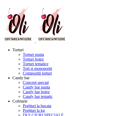
Torturi
Torturi nunta
Torturi botez
Torturi tematice
Tort si monoportii
Compozitii torturi
Candy bar
Concept special
Candy bar nunta
Candy bar botez
Candy bar tematic
Cofetarie
Prajituri la bucata
Prajituri la kg
DULCIURI SPECIALE