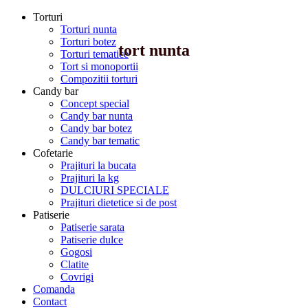
Torturi
Torturi nunta
Torturi botez
tort nunta
Torturi tematice
Tort si monoportii
Compozitii torturi
Candy bar
Concept special
Candy bar nunta
Candy bar botez
Candy bar tematic
Cofetarie
Prajituri la bucata
Prajituri la kg
DULCIURI SPECIALE
Prajituri dietetice si de post
Patiserie
Patiserie sarata
Patiserie dulce
Gogosi
Clatite
Covrigi
Comanda
Contact