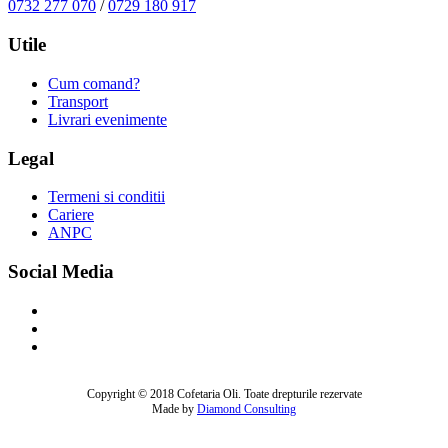
0732 277 070
/
0729 180 917
Utile
Cum comand?
Transport
Livrari evenimente
Legal
Termeni si conditii
Cariere
ANPC
Social Media
Copyright © 2018 Cofetaria Oli. Toate drepturile rezervate
Made by
Diamond Consulting