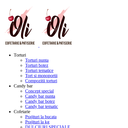
Torturi
Torturi nunta
Torturi botez
Torturi tematice
Tort si monoportii
Compozitii torturi
Candy bar
Concept special
Candy bar nunta
Candy bar botez
Candy bar tematic
Cofetarie
Prajituri la bucata
Prajituri la kg
DULCIURI SPECIALE