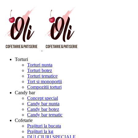
Torturi
Torturi nunta
Torturi botez
Torturi tematice
Tort si monoportii
Compozitii torturi
Candy bar
Concept special
Candy bar nunta
Candy bar botez
Candy bar tematic
Cofetarie
Prajituri la bucata
Prajituri la kg
DULCIURI SPECIALE