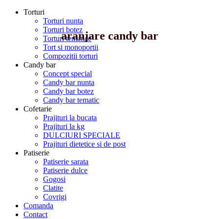
Torturi
Torturi nunta
Torturi botez
aranjare candy bar
Torturi tematice
Tort si monoportii
Compozitii torturi
Candy bar
Concept special
Candy bar nunta
Candy bar botez
Candy bar tematic
Cofetarie
Prajituri la bucata
Prajituri la kg
DULCIURI SPECIALE
Prajituri dietetice si de post
Patiserie
Patiserie sarata
Patiserie dulce
Gogosi
Clatite
Covrigi
Comanda
Contact