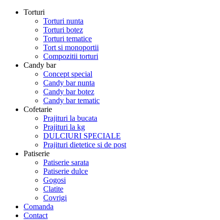
Torturi
Torturi nunta
Torturi botez
Torturi tematice
Tort si monoportii
Compozitii torturi
Candy bar
Concept special
Candy bar nunta
Candy bar botez
Candy bar tematic
Cofetarie
Prajituri la bucata
Prajituri la kg
DULCIURI SPECIALE
Prajituri dietetice si de post
Patiserie
Patiserie sarata
Patiserie dulce
Gogosi
Clatite
Covrigi
Comanda
Contact