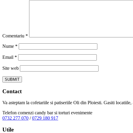
Comentariu
*
Nume
*
Email
*
Site web
Contact
Va asteptam la cofetariile si patiseriile Oli din Ploiesti. Gasiti locatiil
Telefon comenzi candy bar si torturi evenimente
0732 277 070
/
0729 180 917
Utile