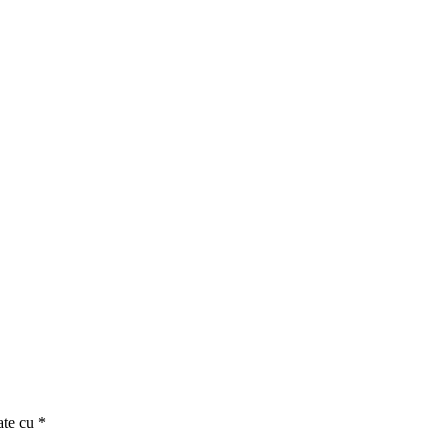
ate cu
*