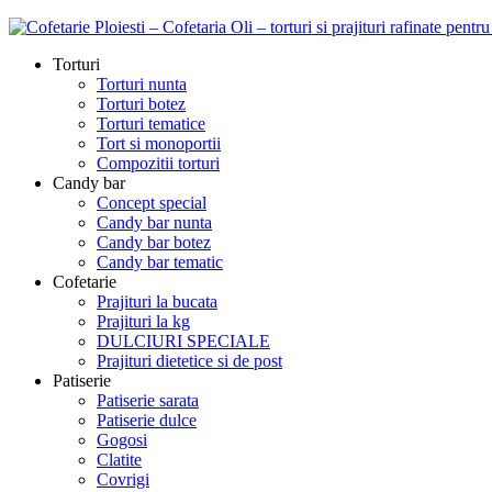
Torturi
Torturi nunta
Torturi botez
Torturi tematice
Tort si monoportii
Compozitii torturi
Candy bar
Concept special
Candy bar nunta
Candy bar botez
Candy bar tematic
Cofetarie
Prajituri la bucata
Prajituri la kg
DULCIURI SPECIALE
Prajituri dietetice si de post
Patiserie
Patiserie sarata
Patiserie dulce
Gogosi
Clatite
Covrigi